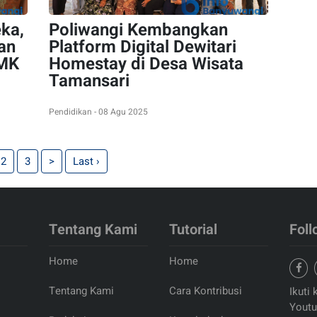
ka,
Poliwangi Kembangkan
an
Platform Digital Dewitari
SMK
Homestay di Desa Wisata
Tamansari
Pendidikan - 08 Agu 2025
2
3
>
Last ›
Tentang Kami
Tutorial
Foll
Home
Home
Tentang Kami
Cara Kontribusi
Ikuti 
Youtu